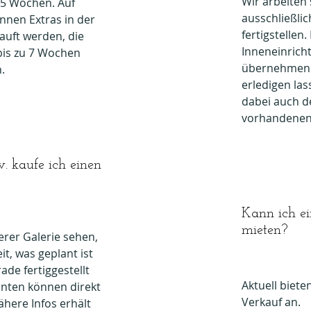
Wir arbeiten 
. 5 Wochen. Auf
ausschließli
nen Extras in der
fertigstellen
auft werden, die
Inneneinrich
 bis zu 7 Wochen
übernehmen 
.
erledigen la
dabei auch d
vorhandenen 
. kaufe ich einen
Kann ich ei
mieten?
erer Galerie sehen,
it, was geplant ist
ade fertiggestellt
Aktuell biete
anten können direkt
Verkauf an.
here Infos erhält