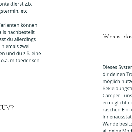
ntaktierst z.b.
stermin, etc.
 Varianten können
lls nachbestellt
Was ist da
st du allerdings
 niemals zwei
en und du z.B. eine
 o.ä. mitbedenken
Dieses Syste
dir deinen Tra
möglich nutz
Bekleidungstr
Camper - un
ermöglicht e
r TÜV?
raschen Ein-
Innenaussta
Wände besit
all deine Mod