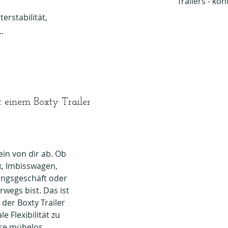
Trailers - kon
terstabilität,
.
t einem Boxty Trailer
ein von dir ab. Ob
x, Imbisswagen,
ungsgeschäft oder
rwegs bist. Das ist
 der Boxty Trailer
e Flexibilität zu
se mühelos