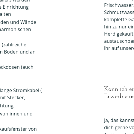
Frischwasser
e Einrichtung
Schmutzwass
halten
komplette Ga
Boden und Wände
hin zu nur e
 harmonischen
Herd gekauft
austauschbar
 (zahlreiche
ihr auf unser
m Boden und an
teckdosen (auch
Kann ich ei
lange Stromkabel (
Erwerb eine
it Stecker,
htung,
 von innen und
Ja, das kanns
dich gerne v
kaufsfenster von