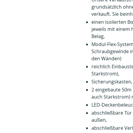
grundsätzlich ohn
verkauft. Sie bein
einen isolierten 
jeweils mit einem
Belag,
Modul-Flex-System
Schraubgewinde i
den Wänden)
reichlich Einbaus
Starkstrom),
Sicherungskasten,
2 eingebaute 50m 
auch Starkstrom) m
LED-Deckenbeleuc
abschließbare Tür
außen,
abschließbare Ver