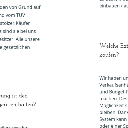
einbauen / a
rden von Grund auf
ind vom TÜV
tolzer Käufer
s sind sie bei uns
sitzer. Alle unsere
Welche Ext
le gesetzlichen
kaufen?
Wir haben uns
Verkaufsanhä
und Budget-P
ung ist den
machen. Desh
ern enthalten?
Möglichkeit s
bleiben. Dan
System kann 
oder einer S
ailers werden